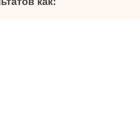
ьтатов как:
ких линий и морщин: до 84%
ра и упругость кожи: до 91%
е увлажнение кожи: до 78%
ьшение размера пор: до 82%
ие кожного барьера: до 92%