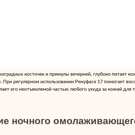
ой крем, разработанный для
годаря таким ингредиентам,
он усиливает выработку
 делает ее более упругой и
спечивают надежную
действия окружающей среды
ноградных косточек и примулы вечерней, глубоко питает ко
 При регулярном использовании Ренуфасе 17 помогает восс
ает его неотъемлемой частью любого ухода за кожей для те
е ночного омолаживающего