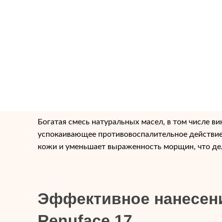
Renu Face 17 — это революционный антивозрастн
эффективной борьбы с признаками старения. Бла
как ретинол пальмитат и гиалуроновая кислота, 
коллагена и увлажняет кожу, что, соответственно,
гладкой. Витамин Е и экстракт зеленого чая обе
антиоксидантную защиту, защищая кожу от воз
и воздействия свободных радикалов.
Богатая смесь натуральных масел, в том числе ви
успокаивающее противовоспалительное действие.
кожи и уменьшает выраженность морщин, что дел
Эффективное нанесени
Renuface 17