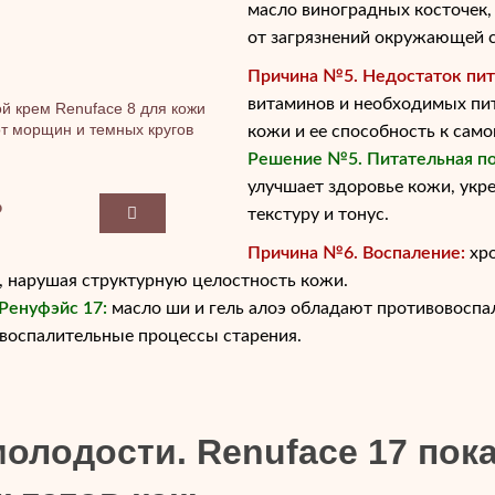
масло виноградных косточек,
от загрязнений окружающей с
Причина №5. Недостаток пит
витаминов и необходимых пи
й крем Renuface 8 для кожи
 от морщин и темных кругов
кожи и ее способность к сам
Решение №5. Питательная по
улучшает здоровье кожи, укр
₽
текстуру и тонус.
Причина №6. Воспаление:
хро
 нарушая структурную целостность кожи.
Ренуфэйс 17:
масло ши и гель алоэ обладают противовоспа
воспалительные процессы старения.
олодости. Renuface 17 пок