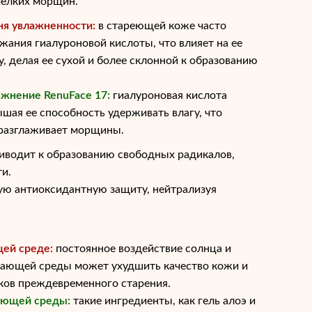
мелких морщин.
я увлажненности:
в стареющей коже часто
ания гиалуроновой кислоты, что влияет на ее
, делая ее сухой и более склонной к образованию
жнение RenuFace 17:
гиалуроновая кислота
шая ее способность удерживать влагу, что
 разглаживает морщины.
риводит к образованию свободных радикалов,
и.
ую антиоксидантную защиту, нейтрализуя
ей среде:
постоянное воздействие солнца и
ающей среды может ухудшить качество кожи и
ков преждевременного старения.
ающей среды:
такие ингредиенты, как гель алоэ и