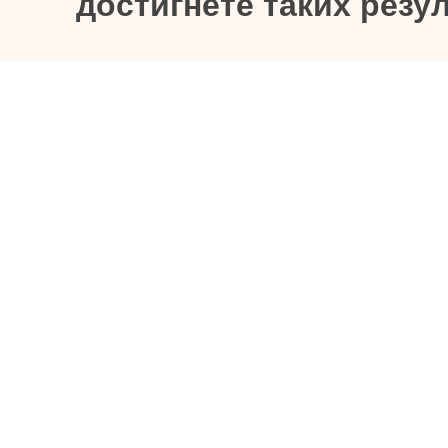
достигнете таких резул
Уменьшение тон
Улучшенная тексту
Повышенно
Умен
Укреплен