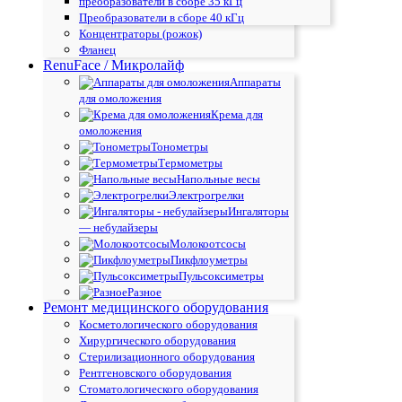
преобразователи в сборе 35 кГц
Преобразователи в сборе 40 кГц
Концентраторы (рожок)
Фланец
RenuFace / Микролайф
Аппараты
для омоложения
Крема для
омоложения
Тонометры
Термометры
Напольные весы
Электрогрелки
Ингаляторы
— небулайзеры
Молокоотсосы
Пикфлоуметры
Пульсоксиметры
Разное
Ремонт медицинского оборудования
Косметологического оборудования
Хирургического оборудования
Стерилизационного оборудования
Рентгеновского оборудования
Стоматологического оборудования