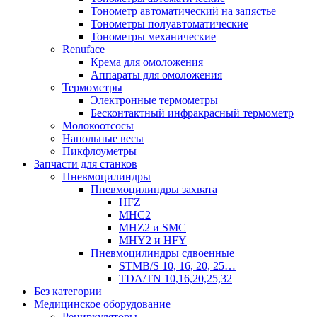
Тонометр автоматический на запястье
Тонометры полуавтоматические
Тонометры механические
Renuface
Крема для омоложения
Аппараты для омоложения
Термометры
Электронные термометры
Бесконтактный инфракрасный термометр
Молокоотсосы
Напольные весы
Пикфлоуметры
Запчасти для станков
Пневмоцилиндры
Пневмоцилиндры захвата
HFZ
MHC2
MHZ2 и SMC
MHY2 и HFY
Пневмоцилиндры сдвоенные
STMB/S 10, 16, 20, 25…
TDA/TN 10,16,20,25,32
Без категории
Медицинское оборудование
Рециркуляторы