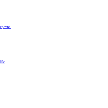
ерства
ife