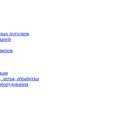
жных потолков
тыней
имеров
икам
, литья, обработки
оборудования