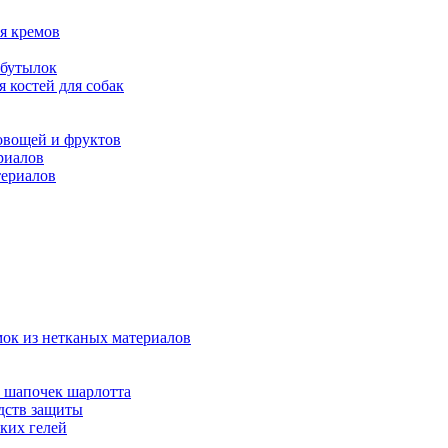
ля кремов
 бутылок
 костей для собак
овощей и фруктов
риалов
териалов
мок из нетканых материалов
 шапочек шарлотта
дств защиты
ких гелей