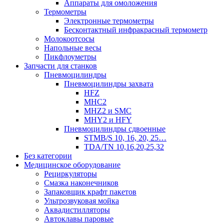
Аппараты для омоложения
Термометры
Электронные термометры
Бесконтактный инфракрасный термометр
Молокоотсосы
Напольные весы
Пикфлоуметры
Запчасти для станков
Пневмоцилиндры
Пневмоцилиндры захвата
HFZ
MHC2
MHZ2 и SMC
MHY2 и HFY
Пневмоцилиндры сдвоенные
STMB/S 10, 16, 20, 25…
TDA/TN 10,16,20,25,32
Без категории
Медицинское оборудование
Рециркуляторы
Смазка наконечников
Запаковщик крафт пакетов
Ультрозвуковая мойка
Аквадистилляторы
Автоклавы паровые