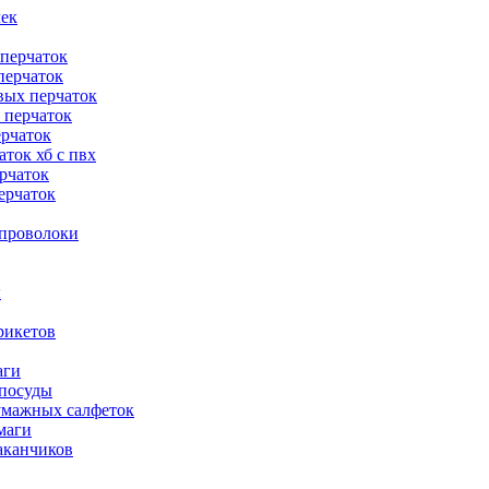
чек
 перчаток
перчаток
вых перчаток
 перчаток
ерчаток
ток хб с пвх
рчаток
ерчаток
 проволоки
ы
рикетов
аги
 посуды
умажных салфеток
маги
аканчиков