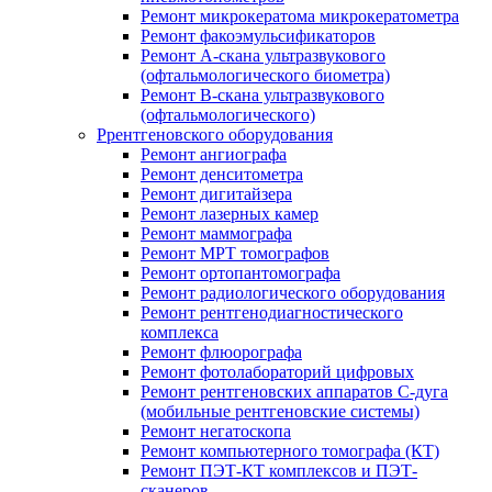
Ремонт микрокератома микрокератометра
Ремонт факоэмульсификаторов
Ремонт A-скана ультразвукового
(офтальмологического биометра)
Ремонт B-скана ультразвукового
(офтальмологического)
Ррентгеновского оборудования
Ремонт ангиографа
Ремонт денситометра
Ремонт дигитайзера
Ремонт лазерных камер
Ремонт маммографа
Ремонт МРТ томографов
Ремонт ортопантомографа
Ремонт радиологического оборудования
Ремонт рентгенодиагностического
комплекса
Ремонт флюорографа
Ремонт фотолабораторий цифровых
Ремонт рентгеновских аппаратов С-дуга
(мобильные рентгеновские системы)
Ремонт негатоскопа
Ремонт компьютерного томографа (КТ)
Ремонт ПЭТ-КТ комплексов и ПЭТ-
сканеров