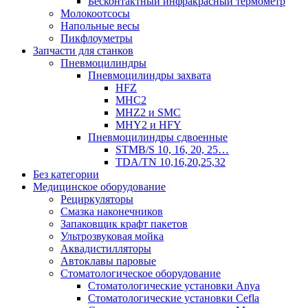
Бесконтактный инфракрасный термометр
Молокоотсосы
Напольные весы
Пикфлоуметры
Запчасти для станков
Пневмоцилиндры
Пневмоцилиндры захвата
HFZ
MHC2
MHZ2 и SMC
MHY2 и HFY
Пневмоцилиндры сдвоенные
STMB/S 10, 16, 20, 25…
TDA/TN 10,16,20,25,32
Без категории
Медицинское оборудование
Рециркуляторы
Смазка наконечников
Запаковщик крафт пакетов
Ультрозвуковая мойка
Аквадистилляторы
Автоклавы паровые
Стоматологическое оборудование
Стоматологические установки Anya
Стоматологические установки Cefla