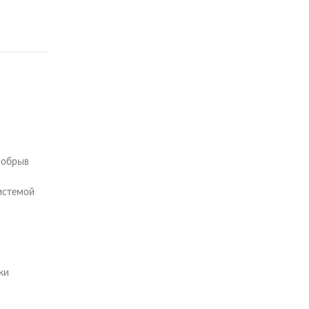
 обрыв
истемой
ки