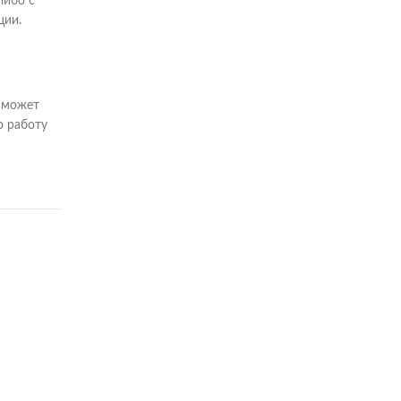
либо с
ции.
р может
ю работу