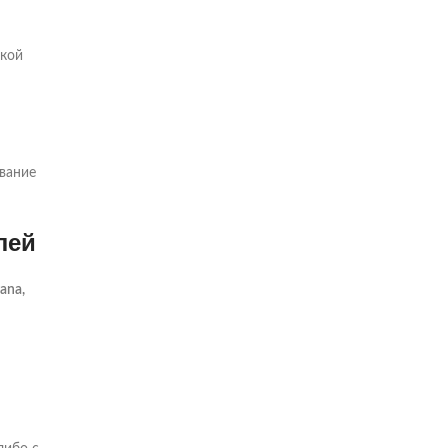
акой
вание
лей
ana,