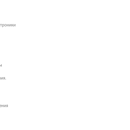
ктроники
м
ия.
ения