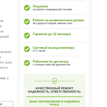
Лицензия
на ремонт медицинской техники
Ремонт на компонентном уровне
ов
без дорогостоящей замены плат
е,
ные
Гарантия до 12 месяцев
диный
Срочный выезд инженера
от 2 часов
сколько
и
Работаем по договору
го узла
с полным пакетом документов
уется
ания
, а
КАЧЕСТВЕННЫЙ РЕМОНТ.
НАДЕЖНОСТЬ. ОТВЕТСТВЕННОСТЬ.
ВАШЕ ОБОРУДОВАНИЕ В НАДЕЖНЫХ
а
РУКАХ!