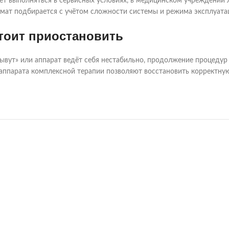
ет выполняться в сервисных условиях, в медицинском учреждении 
мат подбирается с учётом сложности системы и режима эксплуата
тоит приостановить
лывут» или аппарат ведёт себя нестабильно, продолжение процеду
 аппарата комплексной терапии позволяют восстановить корректну