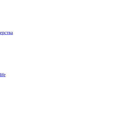
ерства
ife