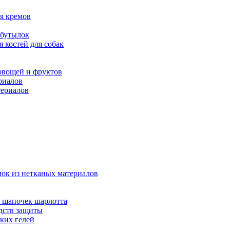
ля кремов
 бутылок
 костей для собак
овощей и фруктов
риалов
териалов
мок из нетканых материалов
 шапочек шарлотта
дств защиты
ких гелей