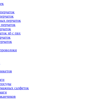
чек
 перчаток
перчаток
вых перчаток
 перчаток
ерчаток
ток хб с пвх
рчаток
ерчаток
 проволоки
ы
рикетов
аги
 посуды
умажных салфеток
маги
аканчиков