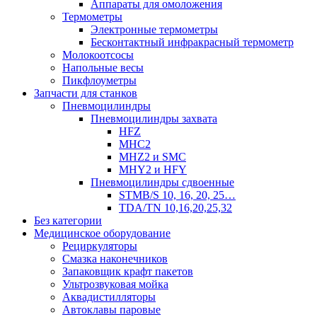
Аппараты для омоложения
Термометры
Электронные термометры
Бесконтактный инфракрасный термометр
Молокоотсосы
Напольные весы
Пикфлоуметры
Запчасти для станков
Пневмоцилиндры
Пневмоцилиндры захвата
HFZ
MHC2
MHZ2 и SMC
MHY2 и HFY
Пневмоцилиндры сдвоенные
STMB/S 10, 16, 20, 25…
TDA/TN 10,16,20,25,32
Без категории
Медицинское оборудование
Рециркуляторы
Смазка наконечников
Запаковщик крафт пакетов
Ультрозвуковая мойка
Аквадистилляторы
Автоклавы паровые