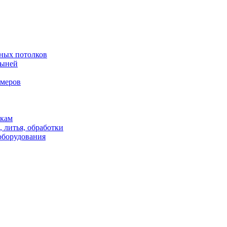
жных потолков
тыней
имеров
икам
, литья, обработки
оборудования