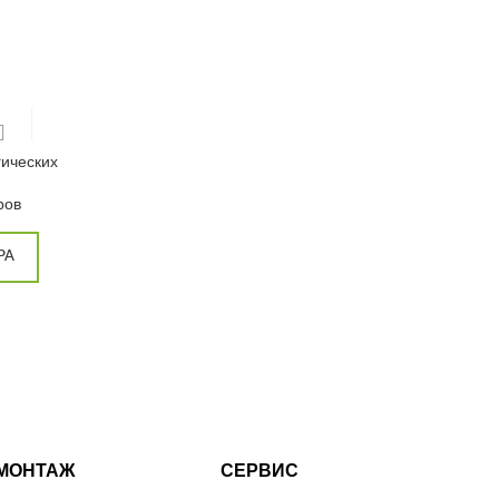
ических
и
ров
РА
МОНТАЖ
СЕРВИС