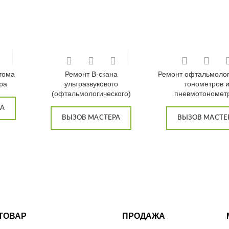
тома
Ремонт B-скана
Ремонт офтальмолог
ра
ультразвукового
тонометров 
(офтальмологического)
пневмотономет
РА
ВЫЗОВ МАСТЕРА
ВЫЗОВ МАСТЕ
ТОВАР
ПРОДАЖА