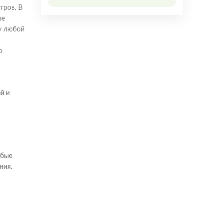
тров. В
ые
у любой
о
й и
юбые
ния.