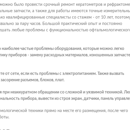
 можно было провести срочный ремонт кератометров и рефрактоме
льные запчасти, а также для работы имеются точные измерительн
ько квалифицированные специалисты со стажем - от 10 лет, поэтом
вально за пару часов. Большой практический опыт и постоянно
ешать любые проблемы с функциональностью офтальмологическог
о наиболее частые проблемы оборудования, которые можно легко
ику приборов - замену расходных материалов, изношенных запчасте
те от сети, если есть проблемы с электропитанием. Также вызвать
засорение разъемов, блоков, плат.
ся при неаккуратном обращении со сложной и уязвимой техникой. Л
альность прибора, вывести из строя экран, датчики, панель управле
логической техники прямо на месте его размещения, после чего
боты.